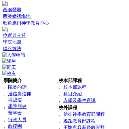
西澳營地
西澳婚禮場地
旺角應用神學教育中心
位置與交通
學院地圖
聯絡方法
學院簡介
校本部課程
。
院長的話
。
校本部課程
。
浸信會信仰
。
科目介紹
與認信
。
入學及學生資訊
。
學院簡史
校外課程
。
董事會
。
信徒神學教育部課程
。
行政人員
。
遙距教育部課程
。
教授團
。
王劉燕容基督教崇拜