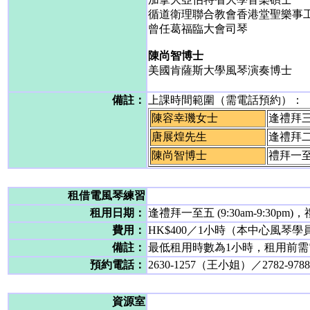
循道衛理聯合教會香港堂聖樂事
曾任葛福臨大會司琴
陳尚智博士
美國肯薩斯大學風琴演奏博士
備註：
上課時間範圍（需電話預約）：
陳容幸璣女士
逢禮拜三 1
唐展煌先生
逢禮拜二 
陳尚智博士
禮拜一至
租借電風琴練習
租用日期：
逢禮拜一至五 (9:30am-9:30pm)
費用：
HK$400／1小時（本中心風琴學員H
備註：
最低租用時數為1小時，租用前
預約電話：
2630-1257（王小姐）／2782-9
資源室