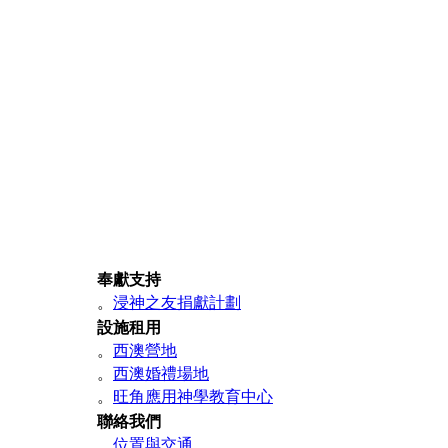
奉獻支持
。
浸神之友捐獻計劃
設施租用
。
西澳營地
。
西澳婚禮場地
。
旺角應用神學教育中心
聯絡我們
。
位置與交通