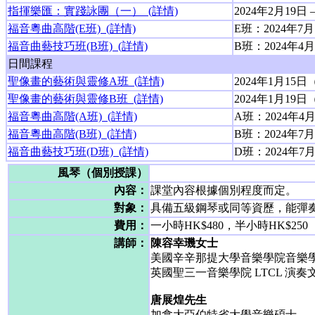
指揮樂匯：實踐詠團（一） (詳情)
2024年2月19
福音粵曲高階(E班) (詳情)
E班：2024年7
福音曲藝技巧班(B班) (詳情)
B班：2024年4
日間課程
聖像畫的藝術與靈修A班 (詳情)
2024年1月1
聖像畫的藝術與靈修B班 (詳情)
2024年1月1
福音粵曲高階(A班) (詳情)
A班：2024年4
福音粵曲高階(B班) (詳情)
B班：2024年7
福音曲藝技巧班(D班) (詳情)
D班：2024年7
風琴（個別授課）
內容：
課堂內容根據個別程度而定。
對象：
具備五級鋼琴或同等資歷，能彈
費用：
一小時HK$480，半小時HK$250
講師：
陳容幸璣女士
美國辛辛那提大學音樂學院音樂
英國聖三一音樂學院 LTCL 演奏
唐展煌先生
加拿大亞伯特省大學音樂碩士