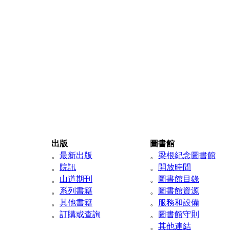
出版
圖書館
。
最新出版
。
梁根紀念圖書館
。
院訊
。
開放時間
。
山道期刊
。
圖書館目錄
。
系列書籍
。
圖書館資源
。
其他書籍
。
服務和設備
。
訂購或查詢
。
圖書館守則
。
其他連結