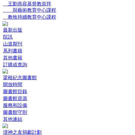
王劉燕容基督教崇拜
與藝術教育中心課程
教牧持續教育中心課程
最新出版
院訊
山道期刊
系列書籍
其他書籍
訂購或查詢
梁根紀念圖書館
開放時間
圖書館目錄
圖書館資源
服務和設備
圖書館守則
其他連結
浸神之友捐獻計劃